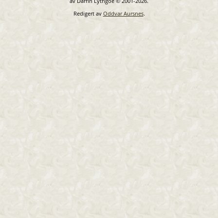
av Darrin Lythgoe © 2001-2026.
Redigert av
Oddvar Aursnes
.