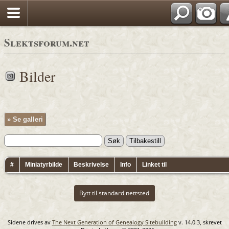
Slektsforum.net
Bilder
» Se galleri
#
Miniatyrbilde
Beskrivelse
Info
Linket til
Bytt til standard nettsted
Sidene drives av
The Next Generation of Genealogy Sitebuilding
v. 14.0.3, skrevet