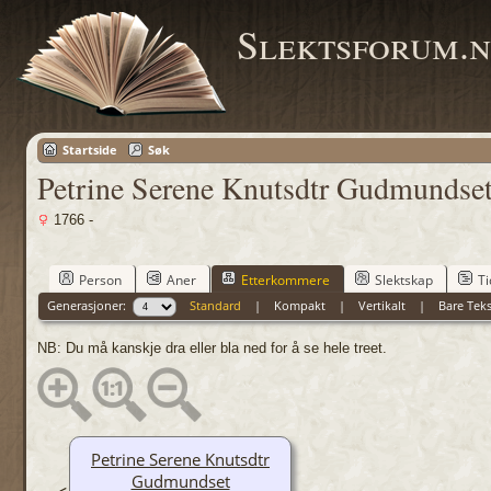
Slektsforum.n
Startside
Søk
Petrine Serene Knutsdtr Gudmundse
1766 -
Person
Aner
Etterkommere
Slektskap
Ti
Generasjoner:
Standard
|
Kompakt
|
Vertikalt
|
Bare Teks
NB: Du må kanskje dra eller bla ned for å se hele treet.
Petrine Serene Knutsdtr
Gudmundset
<