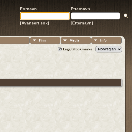
Fornavn
Etternavn
[Avansert søk]
[Etternavn]
Finn
Media
Info
Legg til bokmerke