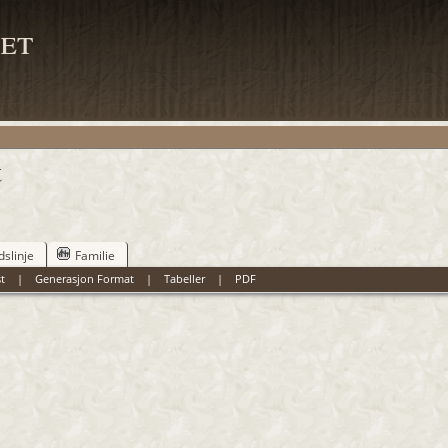
et
t
dslinje
Familie
t
|
Generasjon Format
|
Tabeller
|
PDF