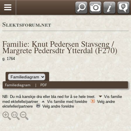
Slektsforum.net
Familie: Knut Pedersen Stavseng /
Margrete Pedersdtr Ytterdal (F270)
g. 1764
Familiediagram
|
PDF
NB: Du må kanskje dra eller bla ned for å se hele treet.
Vis familie
med ektefelle/partner
Vis familie med foreldre
Velg andre
ektefeller/partnere
Velg andre foreldre