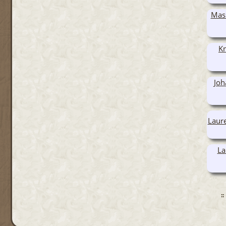
Mass
K
Joh
Laure
La
: