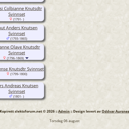
i Colbianne Knutsdtr
Svinnset
(1791- )
nut Anders Knutsen
Svinnset
(1793-1865)
anne Olave Knutsdtr
Svinnset
(1796-1869)
nse Knutsdtr Svinnset
(1799-1800)
rs Andreas Knutsen
Svinnset
(1801- )
: Kopirett slektsforum.net © 2026 ::
Admin
:: Design levert av
Oddvar Aursne
Torsdag 06 august