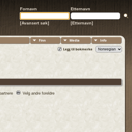
Fornavn
Etternavn
[Avansert søk]
[Etternavn]
Finn
Media
Info
Legg til bokmerke
/partnere
Velg andre foreldre