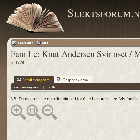
Slektsforum.n
Startside
Søk
Familie: Knut Andersen Svinnset / M
g. 1778
Familiediagram
Gruppeskjema
Familiediagram
|
PDF
NB: Du må kanskje dra eller bla ned for å se hele treet.
Vis familie