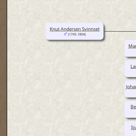
Knut Andersen Svinnset
(1745-1804)
Mar
La
Joha
Be
Sj