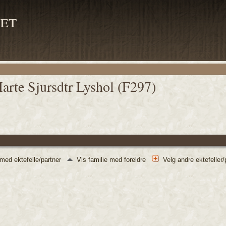
et
arte Sjursdtr Lyshol (F297)
 med ektefelle/partner
Vis familie med foreldre
Velg andre ektefeller