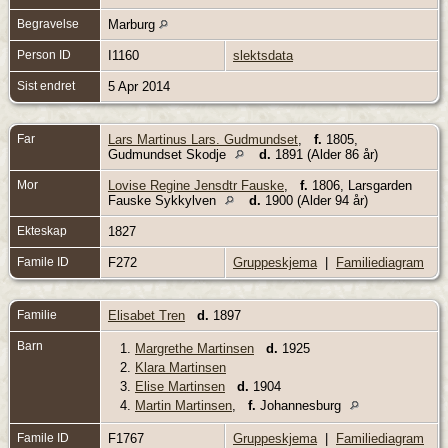
Begravelse
Marburg
Person ID
I1160
slektsdata
Sist endret
5 Apr 2014
Far
Lars Martinus Lars. Gudmundset
,
f.
1805,
Gudmundset Skodje
d.
1891 (Alder 86 år)
Mor
Lovise Regine Jensdtr Fauske
,
f.
1806, Larsgarden
Fauske Sykkylven
d.
1900 (Alder 94 år)
Ekteskap
1827
Famile ID
F272
Gruppeskjema
|
Familiediagram
Familie
Elisabet Tren
d.
1897
Barn
1.
Margrethe Martinsen
d.
1925
2.
Klara Martinsen
3.
Elise Martinsen
d.
1904
4.
Martin Martinsen
,
f.
Johannesburg
Famile ID
F1767
Gruppeskjema
|
Familiediagram