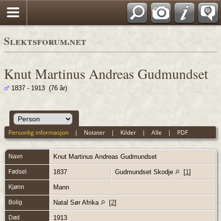
Slektsforum.net
Knut Martinus Andreas Gudmundset
1837 - 1913 (76 år)
Personlig informasjon
|
Notater
|
Kilder
|
Alle
|
PDF
Navn
Knut Martinus Andreas
Gudmundset
Fødsel
1837
Gudmundset Skodje
[
1
]
Kjønn
Mann
Bolig
Natal Sør Afrika
[
2
]
Død
1913