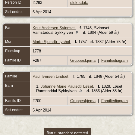
Person ID
I1293
slektsdata
Sist endret
5 Apr 2014
Far
Knut Andersen Svinnset
,
f.
1745, Svinnset
Ramstaddal Sykkylven
d.
1804 (Alder 59 år)
Mor
Marte Sjursdtr Lyshol
,
f.
1757
d.
1832 (Alder 75 år)
Ekteskap
1778
Famile ID
F297
Gruppeskjema
|
Familiediagram
Familie
Paul Iversen Lindset
,
f.
1795
d.
1849 (Alder 54 år)
Barn
1.
Johanne Marie Paulsdtr Løset
,
f.
1828, Løset
Ramstaddal Sykkylven
d.
1866 (Alder 38 år)
Famile ID
F700
Gruppeskjema
|
Familiediagram
Sist endret
5 Apr 2014
Bytt til standard nettsted