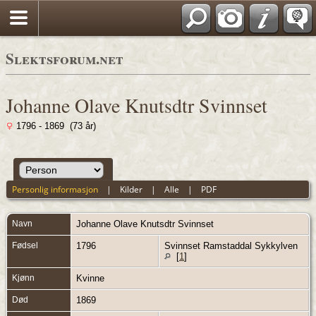
Slektsforum.net
Johanne Olave Knutsdtr Svinnset
1796 - 1869 (73 år)
Personlig informasjon
|
Kilder
|
Alle
|
PDF
Navn
Johanne Olave Knutsdtr
Svinnset
Fødsel
1796
Svinnset Ramstaddal Sykkylven
[
1
]
Kjønn
Kvinne
Død
1869