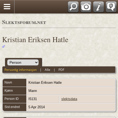
Slektsforum.net
Kristian Eriksen Hatle
Personlig informasjon
|
Alle
|
PDF
Navn
Kristian Eriksen
Hatle
Kjønn
Mann
Person ID
I5131
slektsdata
Sist endret
5 Apr 2014