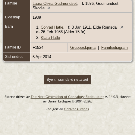
Familie
Laura Olivia Gudmundset
,
f.
1876, Gudmundset
Skodje
Ekteskap
1909
Barn
1.
Conrad Hatle
,
f.
3 Jan 1911, Eide Romsdal
d.
26 Feb 1986 (Alder 75 år)
2.
Klara Hatle
Famile ID
F1524
Gruppeskjema
|
Familiediagram
Sist endret
5 Apr 2014
Bytt til standard nettsted
Sidene drives av
The Next Generation of Genealogy Sitebuilding
v. 14.0.3, skrevet
av Darrin Lythgoe © 2001-2026.
Redigert av
Oddvar Aursnes
.