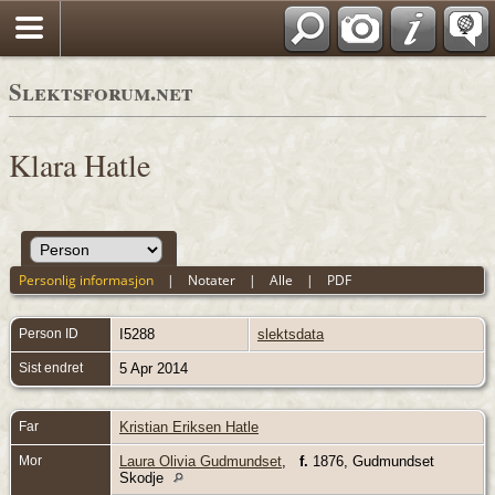
Slektsforum.net
Klara Hatle
Personlig informasjon
|
Notater
|
Alle
|
PDF
Person ID
I5288
slektsdata
Sist endret
5 Apr 2014
Far
Kristian Eriksen Hatle
Mor
Laura Olivia Gudmundset
,
f.
1876, Gudmundset
Skodje