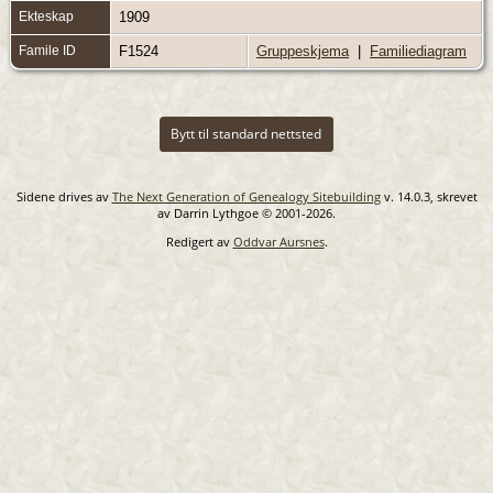
Ekteskap
1909
Famile ID
F1524
Gruppeskjema
|
Familiediagram
Bytt til standard nettsted
Sidene drives av
The Next Generation of Genealogy Sitebuilding
v. 14.0.3, skrevet
av Darrin Lythgoe © 2001-2026.
Redigert av
Oddvar Aursnes
.