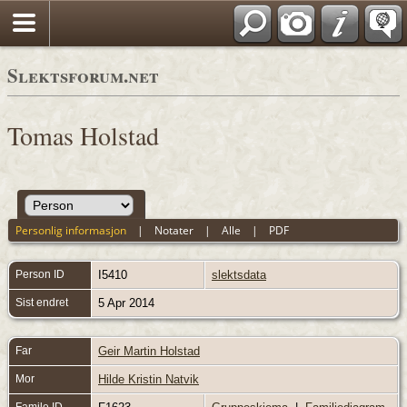
Slektsforum.net
Tomas Holstad
Personlig informasjon
|
Notater
|
Alle
|
PDF
Person ID
I5410
slektsdata
Sist endret
5 Apr 2014
Far
Geir Martin Holstad
Mor
Hilde Kristin Natvik
Famile ID