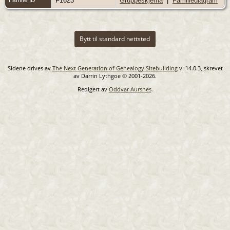
F1623
Gruppeskjema
|
Familiediagram
Bytt til standard nettsted
Sidene drives av
The Next Generation of Genealogy Sitebuilding
v. 14.0.3, skrevet
av Darrin Lythgoe © 2001-2026.
Redigert av
Oddvar Aursnes
.