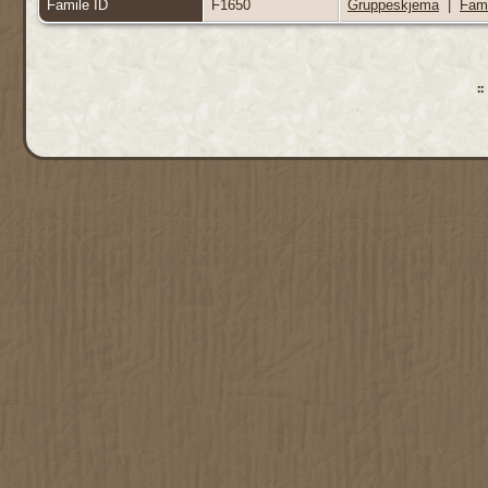
Famile ID
F1650
Gruppeskjema
|
Fami
: