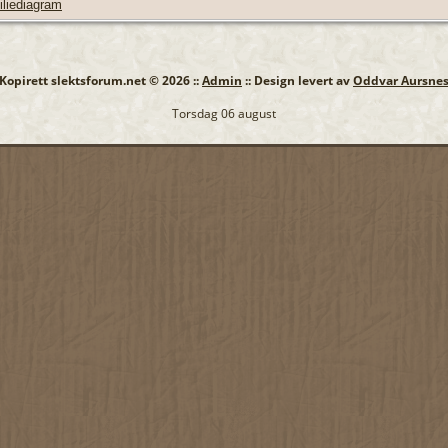
liediagram
: Kopirett slektsforum.net © 2026 ::
Admin
:: Design levert av
Oddvar Aursne
Torsdag 06 august