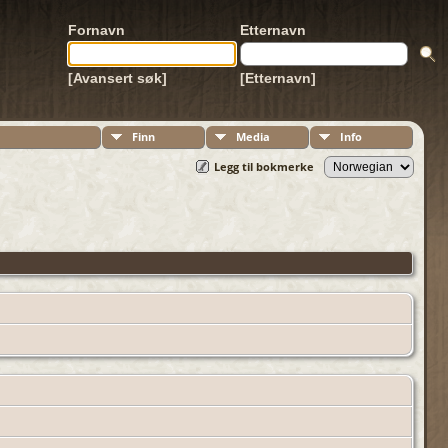
Fornavn
Etternavn
[Avansert søk]
[Etternavn]
Finn
Media
Info
Legg til bokmerke