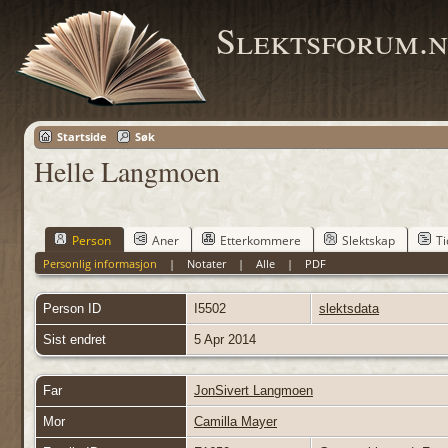
Slektsforum.n
Startside
Søk
Helle Langmoen
Person
Aner
Etterkommere
Slektskap
Ti
Personlig informasjon
|
Notater
|
Alle
|
PDF
Person ID
I5502
slektsdata
Sist endret
5 Apr 2014
Far
JonSivert Langmoen
Mor
Camilla Mayer