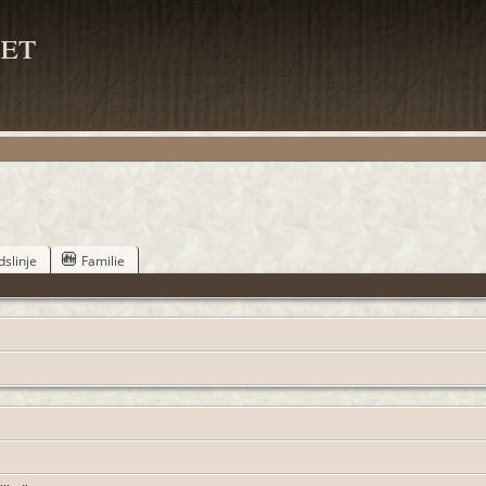
et
dslinje
Familie