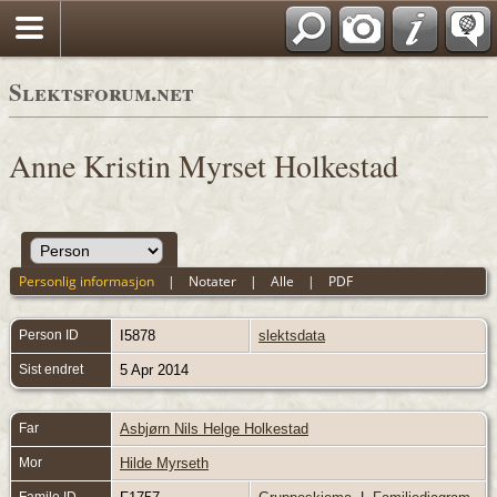
Slektsforum.net
Anne Kristin Myrset Holkestad
Personlig informasjon
|
Notater
|
Alle
|
PDF
Person ID
I5878
slektsdata
Sist endret
5 Apr 2014
Far
Asbjørn Nils Helge Holkestad
Mor
Hilde Myrseth
Famile ID