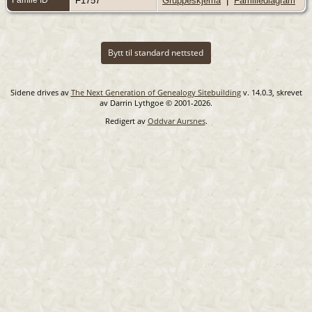
F1757
Gruppeskjema
|
Familiediagram
Bytt til standard nettsted
Sidene drives av
The Next Generation of Genealogy Sitebuilding
v. 14.0.3, skrevet
av Darrin Lythgoe © 2001-2026.
Redigert av
Oddvar Aursnes
.