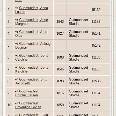
Gudmundset, Anna
2
I5139
Lasine
Gudmundset, Anne
Gudmundset
3
1843
I1162
Margrete
Skodje
Gudmundset, Arne
Gudmundset
4
1927
I5141
Olav
Skodje
Gudmundset, Aslaug
5
I5142
Dagmar
Gudmundset, Berte
Gudmundset
6
1808
I1153
Caroline
Skodje
Gudmundset, Berte
Gudmundset
7
1845
I1163
Karoline
Skodje
Gudmundset, Britt
Gudmundset
8
1693
I1538
Jacobsdtr
Skodje
Gudmundset,
Gudmundset
9
1816
I1154
Corolus Larsen
Skodje
Gudmundset,
Gudmundset
10
1850
I1164
Edvardine Lovise
Skodje
Gudmundset, Eilert
Gudmundset