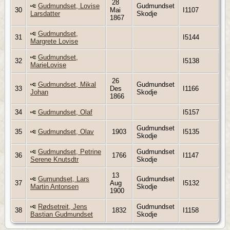
28
Gudmundset, Lovise
Gudmundset
30
Mai
I1107
Larsdatter
Skodje
1867
Gudmundset,
31
I5144
Margrete Lovise
Gudmundset,
32
I5138
MarieLovise
26
Gudmundset, Mikal
Gudmundset
33
Des
I1166
Johan
Skodje
1866
34
Gudmundset, Olaf
I5157
Gudmundset
35
Gudmundset, Olav
1903
I5135
Skodje
Gudmundset, Petrine
Gudmundset
36
1766
I1147
Serene Knutsdtr
Skodje
13
Gumundset, Lars
Gudmundset
37
Aug
I5132
Martin Antonsen
Skodje
1900
Rødsetreit, Jens
Gudmundset
38
1832
I1158
Bastian Gudmundset
Skodje