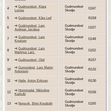
Gudmundset, Klara
Gudmundset
4
I1167
Lovise
Skodje
5
Gudmundset, Kåre Leif
I5159
Gudmundset, Lars
Gudmundset
6
I1157
Andreas Jacobus
Skodje
Gudmundset, Lars
Gudmundset
7
I1149
Knutsen
Skodje
Gudmundset, Lars
Gudmundset
8
I1152
Martinus Lars.
Skodje
9
Gudmundset, Olaf
I5157
Gumundset, Lars Martin
Gudmundset
10
I5132
Antonsen
Skodje
Gudmundset
11
Hatle, Anton Eriksen
I5130
Skodje
Honningdal, Nikkoline
Gudmundset
12
I5156
Karlsdtr
Skodje
Gudmundset
13
Nonsvik, Birte Knudsdtr
I1150
Skodje