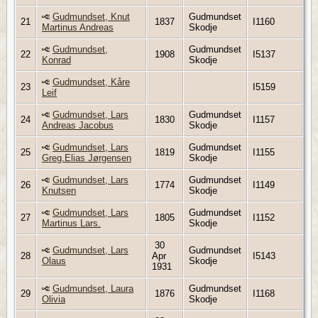
Gudmundset, Knut
Gudmundset
21
1837
I1160
Martinus Andreas
Skodje
Gudmundset,
Gudmundset
22
1908
I5137
Konrad
Skodje
Gudmundset, Kåre
23
I5159
Leif
Gudmundset, Lars
Gudmundset
24
1830
I1157
Andreas Jacobus
Skodje
Gudmundset, Lars
Gudmundset
25
1819
I1155
Greg.Elias Jørgensen
Skodje
Gudmundset, Lars
Gudmundset
26
1774
I1149
Knutsen
Skodje
Gudmundset, Lars
Gudmundset
27
1805
I1152
Martinus Lars.
Skodje
30
Gudmundset, Lars
Gudmundset
28
Apr
I5143
Olaus
Skodje
1931
Gudmundset, Laura
Gudmundset
29
1876
I1168
Olivia
Skodje