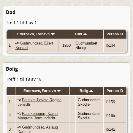
Død
Treff 1 til 1 av 1
Etternavn, Fornavn
Død
Person ID
Gudmundset, Eilert
Gudmundset
1
1960
I5134
Konrad
Skodje
Bolig
Treff 1 til 18 av 18
Etternavn, Fornavn
Bolig
Person ID
Fauske, Lovise Regine
Gudmundset
1
I1156
Jensdtr
Skodje
Fauskehagen, Karen
Gudmundset
2
I1165
Margrete Jetmundsdtr
Skodje
Gudmundset, Aslaug
3
I5142
Dagmar