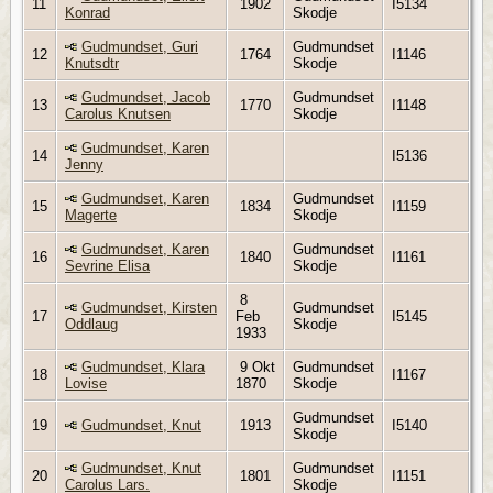
11
1902
I5134
Konrad
Skodje
Gudmundset, Guri
Gudmundset
12
1764
I1146
Knutsdtr
Skodje
Gudmundset, Jacob
Gudmundset
13
1770
I1148
Carolus Knutsen
Skodje
Gudmundset, Karen
14
I5136
Jenny
Gudmundset, Karen
Gudmundset
15
1834
I1159
Magerte
Skodje
Gudmundset, Karen
Gudmundset
16
1840
I1161
Sevrine Elisa
Skodje
8
Gudmundset, Kirsten
Gudmundset
17
Feb
I5145
Oddlaug
Skodje
1933
Gudmundset, Klara
9 Okt
Gudmundset
18
I1167
Lovise
1870
Skodje
Gudmundset
19
Gudmundset, Knut
1913
I5140
Skodje
Gudmundset, Knut
Gudmundset
20
1801
I1151
Carolus Lars.
Skodje