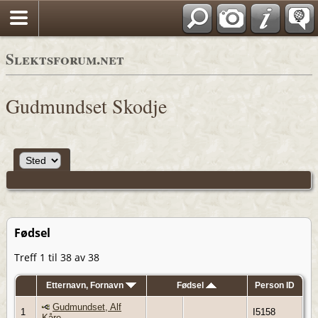
Slektsforum.net
Gudmundset Skodje
Fødsel
Treff 1 til 38 av 38
Etternavn, Fornavn
Fødsel
Person ID
Gudmundset, Alf
1
I5158
Kåre