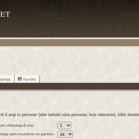
et
dslinje
Familie
l å angi to personer (eller behold viste personer, hvis relevante), klikk derette
m slektskap å vise:
tskap som involverer en partner: