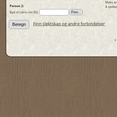
Maks an
Person 2:
å sjekke
Bytt til (skriv inn ID):
Finn slektskap og andre forbindelser
: