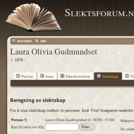
Slektsforum.n
Startside
Søk
Laura Olivia Gudmundset
1876 -
Person
Aner
Etterkommere
Slektskap
Ti
Beregning av slektskap
For å vise slektskap mellom to personer, bruk 'Finn' knappene nedenfor ti
Person 1:
Laura Olivia Gudmundset (f. 1876) - I1168
Maksimu
Bytt til (skriv inn ID):
Vis slek