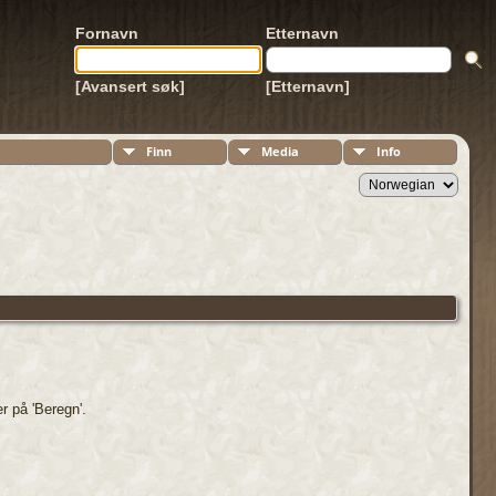
Fornavn
Etternavn
[Avansert søk]
[Etternavn]
Finn
Media
Info
r på 'Beregn'.