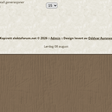
tall generasjoner
:
: Kopirett slektsforum.net © 2026 ::
Admin
:: Design levert av
Oddvar Aursne
Lørdag 08 august