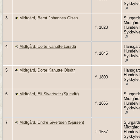
Sykkylv
3
Midtgård, Bernt Johannes Olsen
Sjurgard
Midtgård
f. 1823
Hundeivi
Sykkylv
4
Midtgård, Dorte Kanutte Larsdtr
Hansgar
Hundeivi
f. 1845
Sykkylv
5
Midtgård, Dorte Kanutte Olsdtr
Hansgar
Hundeivi
f. 1800
Sykkylv
6
Midtgård, Eli Sivertsdtr (Sjursdtr)
Sjurgard
Midtgård
f. 1666
Hundeivi
Sykkylv
7
Midtgård, Endre Sivertsen (Sjursen)
Sjurgard
Midtgård
f. 1657
Hundeivi
Sykkylv