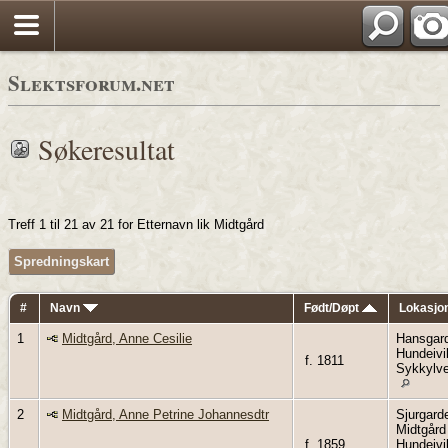
Søk
Slektsforum.net
Søkeresultat
Treff 1 til 21 av 21 for Etternavn lik Midtgård
Spredningskart
#
Navn
Født/Døpt
Lokasjo
1
Midtgård, Anne Cesilie
Hansgar
Hundeivi
f. 1811
Sykkylv
2
Midtgård, Anne Petrine Johannesdtr
Sjurgard
Midtgård
f. 1859
Hundeivi