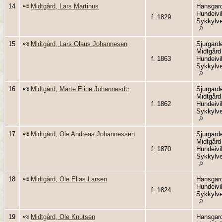
14
Midtgård, Lars Martinus
Hansgar
Hundeivi
f. 1829
Sykkylv
15
Midtgård, Lars Olaus Johannesen
Sjurgard
Midtgård
f. 1863
Hundeivi
Sykkylv
16
Midtgård, Marte Eline Johannesdtr
Sjurgard
Midtgård
f. 1862
Hundeivi
Sykkylv
17
Midtgård, Ole Andreas Johannessen
Sjurgard
Midtgård
f. 1870
Hundeivi
Sykkylv
18
Midtgård, Ole Elias Larsen
Hansgar
Hundeivi
f. 1824
Sykkylv
19
Midtgård, Ole Knutsen
Hansgar