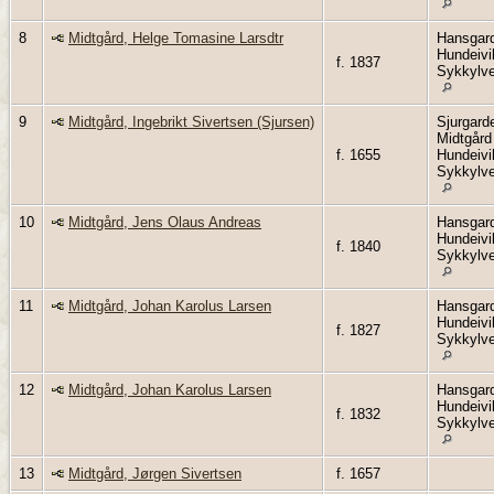
8
Midtgård, Helge Tomasine Larsdtr
Hansgar
Hundeivi
f. 1837
Sykkylv
9
Midtgård, Ingebrikt Sivertsen (Sjursen)
Sjurgard
Midtgård
f. 1655
Hundeivi
Sykkylv
10
Midtgård, Jens Olaus Andreas
Hansgar
Hundeivi
f. 1840
Sykkylv
11
Midtgård, Johan Karolus Larsen
Hansgar
Hundeivi
f. 1827
Sykkylv
12
Midtgård, Johan Karolus Larsen
Hansgar
Hundeivi
f. 1832
Sykkylv
13
Midtgård, Jørgen Sivertsen
f. 1657