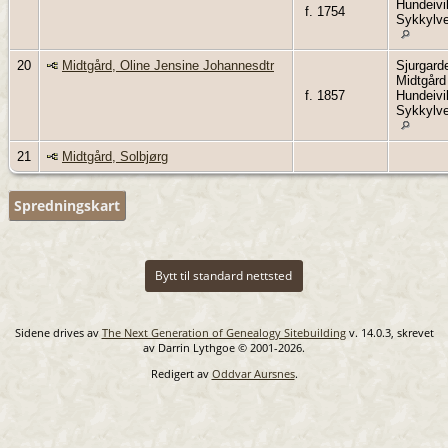
Hundeivi
f. 1754
Sykkylv
20
Midtgård, Oline Jensine Johannesdtr
Sjurgard
Midtgård
f. 1857
Hundeivi
Sykkylv
21
Midtgård, Solbjørg
Spredningskart
Bytt til standard nettsted
Sidene drives av
The Next Generation of Genealogy Sitebuilding
v. 14.0.3, skrevet
av Darrin Lythgoe © 2001-2026.
Redigert av
Oddvar Aursnes
.